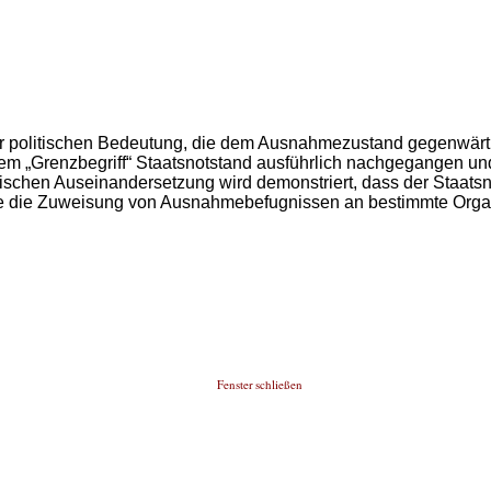
r politischen Bedeutung, die dem Ausnahmezustand gegenwärti
it dem „Grenzbegriff“ Staatsnotstand ausführlich nachgegangen u
phischen Auseinandersetzung wird demonstriert, dass der Staatsn
e die Zuweisung von Ausnahmebefugnissen an bestimmte Organ
Fenster schließen