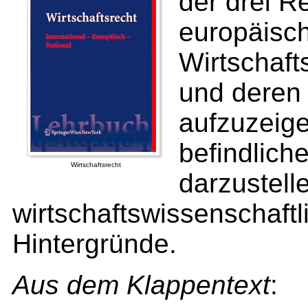
der drei R
europäisch
Wirtschaft
und deren 
aufzuzeige
befindlich
Wirtschaftsrecht
darzustell
wirtschaftswissenschaftl
Hintergründe.
Aus dem Klappentext
: