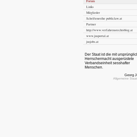
Forum
Links
Mitglieder
Schriftenreihe publiclaw.at
Partner
http://www.verfahrensrechtsblog.at
www.jusportal.at
jusjobs.at
Der Staat ist die mit ursprüngli
Herrschermacht ausgerüstete
Verbandseinheit sesshafter
Menschen.
Georg Je
Allgemeine Staat