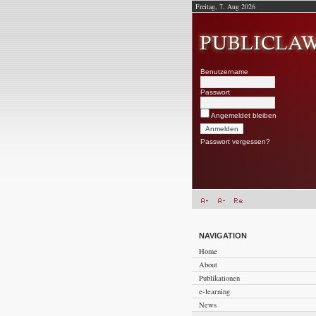
Freitag, 7. Aug 2026
Benutzername
Passwort
Angemeldet bleiben
Passwort vergessen?
NAVIGATION
Home
About
Publikationen
e-learning
News