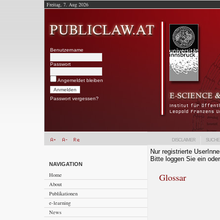
Freitag, 7. Aug 2026
Benutzername
Passwort
Angemeldet bleiben
Passwort vergessen?
DISCLAIMER
SUCHE
Nur registrierte UserInn
Bitte loggen Sie ein oder
NAVIGATION
Home
Glossar
About
Publikationen
e-learning
News