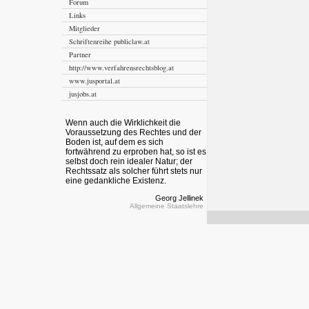
Forum
Links
Mitglieder
Schriftenreihe publiclaw.at
Partner
http://www.verfahrensrechtsblog.at
www.jusportal.at
jusjobs.at
Wenn auch die Wirklichkeit die
Voraussetzung des Rechtes und der
Boden ist, auf dem es sich
fortwährend zu erproben hat, so ist es
selbst doch rein idealer Natur; der
Rechtssatz als solcher führt stets nur
eine gedankliche Existenz.
Georg Jellinek
Allgemeine Staatslehre