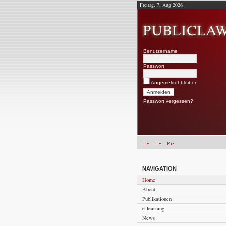
Freitag, 7. Aug 2026
Benutzername
Passwort
Angemeldet bleiben
Passwort vergessen?
NAVIGATION
Home
About
Publikationen
e-learning
News