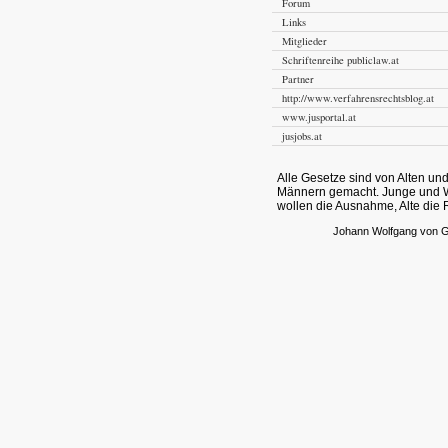
Forum
Links
Mitglieder
Schriftenreihe publiclaw.at
Partner
http://www.verfahrensrechtsblog.at
www.jusportal.at
jusjobs.at
Alle Gesetze sind von Alten un
Männern gemacht. Junge und 
wollen die Ausnahme, Alte die 
Johann Wolfgang von 