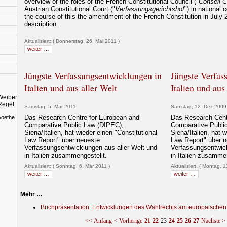
overview of the roles of the French Constitutional Council ("
Conseil C
Austrian Constitutional Court ("
Verfassungsgerichtshof
") in national c
the course of this the amendment of the French Constitution in July 
description.
Aktualisiert: ( Donnerstag, 26. Mai 2011 )
weiter …
Jüngste Verfassungsentwicklungen in
Jüngste Verfas
Italien und aus aller Welt
Italien und aus
d
Weiber
Regel.
Samstag, 5. Mär 2011
Samstag, 12. Dez 2009
Das Research Centre for European and
Das Research Cent
Goethe
Comparative Public Law (DIPEC),
Comparative Publi
Siena/Italien, hat wieder einen "Constitutional
Siena/Italien, hat 
Law Report" über neueste
Law Report" über 
Verfassungsentwicklungen aus aller Welt und
Verfassungsentwick
in Italien zusammengestellt.
in Italien zusamme
Aktualisiert: ( Sonntag, 6. Mär 2011 )
Aktualisiert: ( Montag, 
weiter …
weiter …
Mehr …
Buchpräsentation: Entwicklungen des Wahlrechts am europäischen 
<< Anfang
< Vorherige
21
22
23
24
25
26
27
Nächste >