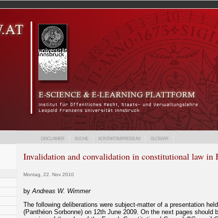
DISCLAIMER
SUCHE
KONTAKT/IMPRESSUM
GLOSSAR
Invalidation and convalidation in constitutional law in
Montag, 22. Nov 2010
by
Andreas W. Wimmer
The following deliberations were subject-matter of a presentation held 
(Panthéon Sorbonne) on 12th June 2009.
On the next pages should b