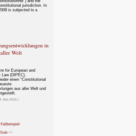
onstitutionnel
") and the
onstitutional jurisdiction. In
2008 is subjected to a
sungsentwicklungen in
 aller Welt
re for European and
c Law (DIPEC),
wieder einen "Constitutional
neueste
lungen aus aller Welt und
ngestellt.
13. Dez 2010 )
Fallbeispiel
Ende >>