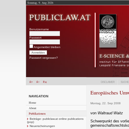
Sonntag, 9. Aug 2026
Benutzername
Passwort
Angemeldet bleiben
Passwort vergessen?
DISCLAIMER
SUCHE
Europäisches Umwe
NAVIGATION
Home
Montag, 22. Sep 2008
About
von
Waltraud Waitz
Publikationen
Beiträge: publiclaw.at online publications
Schwerpunkt des vorli
(pop)
gemeinschaftsrechtsk
Neuerscheinungen