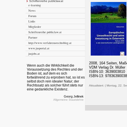
Schriftenreihe publiclaw.at
e-learning
News
Forum
Links
Mitglieder
Schriftenreihe publiclaw.at
Partner
http://www.verfahrensrechtsblog.at
www.jusportal.at
jusjobs.at
2008, 164 Seiten, Maße
Wenn auch die Wirklichkeit die
VDM Verlag Dr. Müller
Voraussetzung des Rechtes und der
ISBN-10: 3639003810
Boden ist, auf dem es sich
ISBN-13: 9783639003
fortwährend zu erproben hat, so ist es
selbst doch rein idealer Natur; der
Rechtssatz als solcher führt stets nur
Aktualisiert: ( Montag, 22. S
eine gedankliche Existenz.
Georg Jellinek
Allgemeine Staatslehre