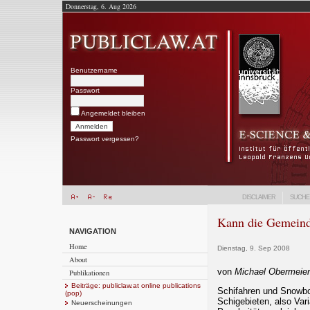
Donnerstag, 6. Aug 2026
Benutzername
Passwort
Angemeldet bleiben
Passwort vergessen?
DISCLAIMER
SUCHE
Kann die Gemeinde
NAVIGATION
Home
Dienstag, 9. Sep 2008
About
von
Michael Obermeier
Publikationen
Beiträge: publiclaw.at online publications
Schifahren und Snowbo
(pop)
Schigebieten, also Vari
Neuerscheinungen