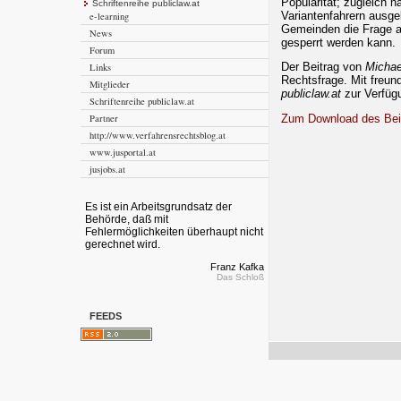
Popularität; zugleich n
Schriftenreihe publiclaw.at
Variantenfahrern ausge
e-learning
Gemeinden die Frage au
News
gesperrt werden kann.
Forum
Der Beitrag von
Michae
Links
Rechtsfrage. Mit freun
Mitglieder
publiclaw.at
zur Verfügu
Schriftenreihe publiclaw.at
Partner
Zum Download des Bei
http://www.verfahrensrechtsblog.at
www.jusportal.at
jusjobs.at
Es ist ein Arbeitsgrundsatz der
Behörde, daß mit
Fehlermöglichkeiten überhaupt nicht
gerechnet wird.
Franz Kafka
Das Schloß
FEEDS