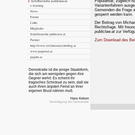
Popularität; zugleich n
Schriftenreihe publiclaw.at
Variantenfahrern ausge
e-learning
Gemeinden die Frage au
News
gesperrt werden kann.
Forum
Der Beitrag von
Michae
Links
Rechtsfrage. Mit freun
Mitglieder
publiclaw.at
zur Verfügu
Schriftenreihe publiclaw.at
Partner
Zum Download des Bei
http://www.verfahrensrechtsblog.at
www.jusportal.at
jusjobs.at
Demokratie ist die jenige Staatsform,
die sich am wenigsten gegen ihre
Gegner wehrt. Es scheint ihr
tragisches Schicksal zu sein, daß sie
auch ihren ärgsten Feind an ihrer
eigenen Brust nähren muß.
Hans Kelsen
Verteidigung der Demokratie