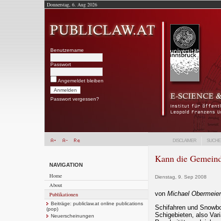
Donnerstag, 6. Aug 2026
Benutzername
Passwort
Angemeldet bleiben
Passwort vergessen?
DISCLAIMER
SUCHE
Kann die Gemeinde
NAVIGATION
Home
Dienstag, 9. Sep 2008
About
von
Michael Obermeier
Publikationen
Beiträge: publiclaw.at online publications
Schifahren und Snowbo
(pop)
Schigebieten, also Vari
Neuerscheinungen