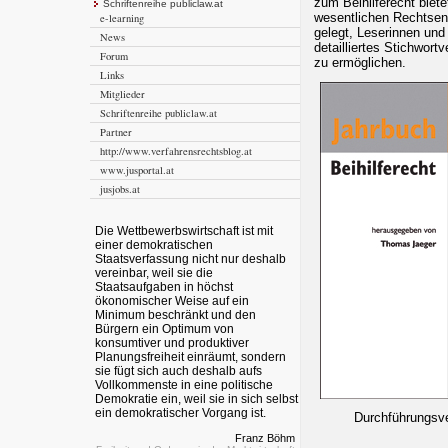
zum Beihilferecht biet
Schriftenreihe publiclaw.at
wesentlichen Rechtsen
e-learning
gelegt, Leserinnen und
News
detailliertes Stichwort
Forum
zu ermöglichen.
Links
Mitglieder
Schriftenreihe publiclaw.at
Partner
http://www.verfahrensrechtsblog.at
www.jusportal.at
jusjobs.at
Die Wettbewerbswirtschaft ist mit
einer demokratischen
Staatsverfassung nicht nur deshalb
vereinbar, weil sie die
Staatsaufgaben in höchst
ökonomischer Weise auf ein
Minimum beschränkt und den
Bürgern ein Optimum von
konsumtiver und produktiver
Planungsfreiheit einräumt, sondern
sie fügt sich auch deshalb aufs
Vollkommenste in eine politische
Demokratie ein, weil sie in sich selbst
ein demokratischer Vorgang ist.
Durchführungsve
Franz Böhm