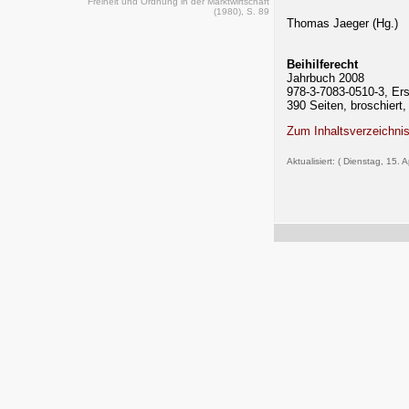
Freiheit und Ordnung in der Marktwirtschaft
(1980), S. 89
Thomas Jaeger (Hg.)
Beihilferecht
Jahrbuch 2008
978-3-7083-0510-3, Er
390 Seiten, broschiert,
Zum Inhaltsverzeichni
Aktualisiert: ( Dienstag, 15. 