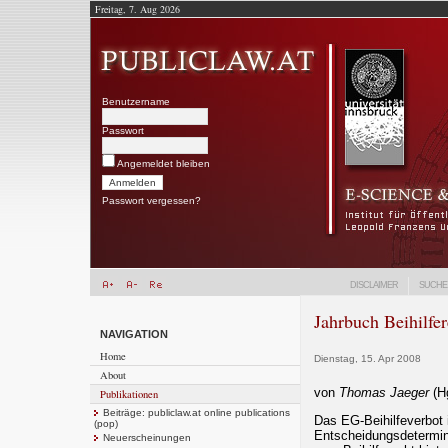
Freitag, 7. Aug 2026
Benutzername
Passwort
Angemeldet bleiben
Passwort vergessen?
DISCLAIMER
SUCHE
Jahrbuch Beihilfer
NAVIGATION
Home
Dienstag, 15. Apr 2008
About
von
Thomas Jaeger
(H
Publikationen
Beiträge: publiclaw.at online publications
Das EG-Beihilfeverbot 
(pop)
Entscheidungsdetermina
Neuerscheinungen