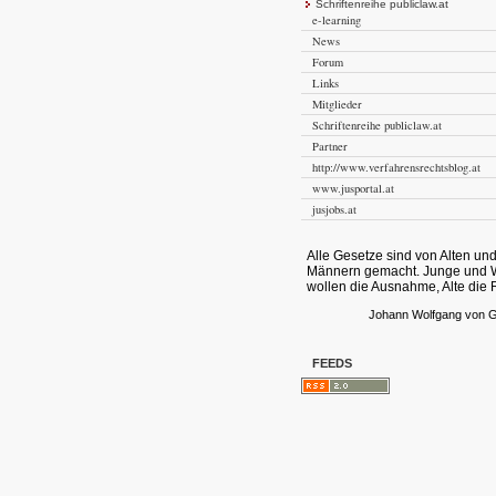
Schriftenreihe publiclaw.at
e-learning
News
Forum
Links
Mitglieder
Schriftenreihe publiclaw.at
Partner
http://www.verfahrensrechtsblog.at
www.jusportal.at
jusjobs.at
Alle Gesetze sind von Alten un
Männern gemacht. Junge und 
wollen die Ausnahme, Alte die 
Johann Wolfgang von 
FEEDS