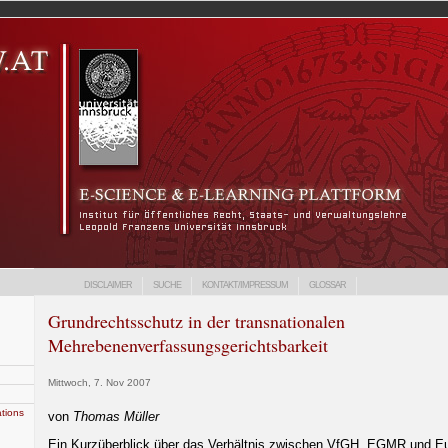
DISCLAIMER
SUCHE
KONTAKT/IMPRESSUM
GLOSSAR
Grundrechtsschutz in der transnationalen
Mehrebenenverfassungsgerichtsbarkeit
Mittwoch, 7. Nov 2007
ations
von
Thomas Müller
Ein Kurzüberblick über das Verhältnis zwischen VfGH, EGMR und 