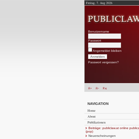
Freitag, 7. Aug 2026
Benutzername
Passwort
Angemeldet bleiben
Passwort vergessen?
NAVIGATION
Home
About
Publikationen
Beiträge: publiclaw.at online public
(pop)
Neuerscheinungen