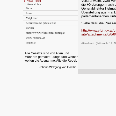
Volksanwälte, zwei Ve
News - Blog
die Förderungen nach
News - Liste
Forum
Generaldirektor Helmut
Überstellung aus Frank
Links
parlamentarischen Un
Mitglieder
Schriftenreihe publiclaw.at
Siehe dazu die Presse
Partner
http://www.vfgh.gv.at/
http://www.verfahrensrechtsblog.at
site/attachments/0/8
www.jusportal.at
jusjobs.at
Aktualisiert: ( Mittwoch, 14. 
Alle Gesetze sind von Alten und
Männern gemacht. Junge und Weiber
wollen die Ausnahme, Alte die Regel.
Johann Wolfgang von Goethe