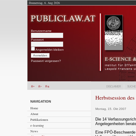
Donnerstag, 6. Aug 2026
Benutzername
Passwort
Angemeldet bleiben
Passwort vergessen?
DISCLAIMER
SUCHE
Herbstsession de
NAVIGATION
Home
Montag, 15. Okt 2007
About
Die 14 Verfassungsrich
Publikationen
Angelegenheiten bera
e-learning
News
Eine FPÖ-Beschwerde b