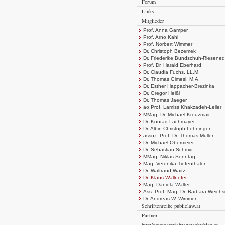
Forum
Links
Mitglieder
Prof. Anna Gamper
Prof. Arno Kahl
Prof. Norbert Wimmer
Dr. Christoph Bezemek
Dr. Friederike Bundschuh-Riesened
Prof. Dr. Harald Eberhard
Dr. Claudia Fuchs, LL.M.
Dr. Thomas Gimesi, M.A.
Dr. Esther Happacher-Brezinka
Dr. Gregor Heißl
Dr. Thomas Jaeger
ao.Prof. Lamiss Khakzadeh-Leiler
MMag. Dr. Michael Kreuzmair
Dr. Konrad Lachmayer
Dr. Albin Christoph Lohninger
assoz. Prof. Dr. Thomas Müller
Dr. Michael Obermeier
Dr. Sebastian Schmid
MMag. Niklas Sonntag
Mag. Veronika Tiefenthaler
Dr. Waltraud Waitz
Dr. Klaus Wallnöfer
Mag. Daniela Walter
Ass.-Prof. Mag. Dr. Barbara Weich
Dr. Andreas W. Wimmer
Schriftenreihe publiclaw.at
Partner