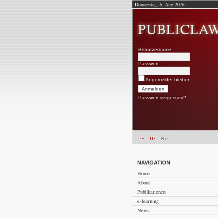
Donnerstag, 6. Aug 2026
Benutzername
Passwort
Angemeldet bleiben
Passwort vergessen?
NAVIGATION
Home
About
Publikationen
e-learning
News