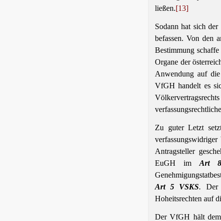
ließen.
[13]
Sodann hat sich der
befassen. Von den an
Bestimmung schaffe 
Organe der österrei
Anwendung auf die E
VfGH handelt es sic
Völkervertragsrecht
verfassungsrechtlich
Zu guter Letzt set
verfassungswidriger
Antragsteller gesch
EuGH im
Art 
Genehmigungstatbest
Art 5 VSKS
. Der
Hoheitsrechten auf d
Der VfGH hält dem 