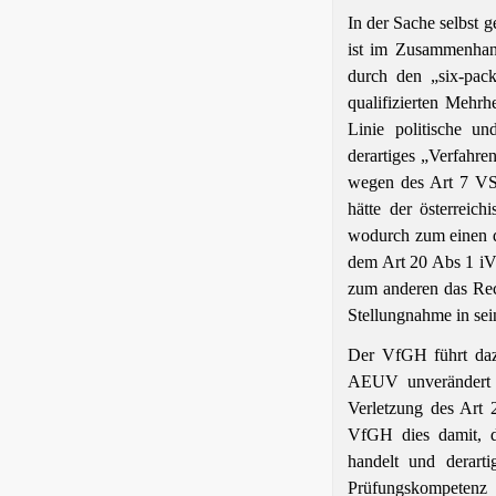
In der Sache selbst 
ist im Zusammenhan
durch den „six-pac
qualifizierten Mehrh
Linie politische und
derartiges „Verfahre
wegen des Art 7 V
hätte der österreic
wodurch zum einen de
dem Art 20 Abs 1 iV
zum anderen das Rec
Stellungnahme in sei
Der VfGH führt daz
AEUV unverändert l
Verletzung des Art 
VfGH dies damit, d
handelt und derarti
Prüfungskompetenz