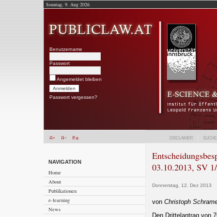
Sonntag, 9. Aug 2026
Benutzername
Passwort
Angemeldet bleiben
Passwort vergessen?
DISCLAIMER
SUCHE
Entscheidungsbesp
NAVIGATION
03.10.2013, SV 1
Home
About
Donnerstag, 12. Dez 2013
Publikationen
e-learning
von
Christoph Schram
News
Den Drittelantrag von 