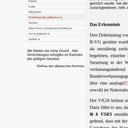
Forum
gestützt wurde, hat de
Links
zurückgewiesen, teils
Mitglieder
Schriftenreihe publiclaw.at
Partner
Das Erkenntnis
http://www.verfahrensrechtsblog.at
www.jusportal.at
Den Drittelantrag vo
jusjobs.at
B-VG gestützt wurde
als unzulässig zurü
Wir töteten nie ohne Grund... Alle
Hinrichtungen erfolgten im Rahmen
begehrten, einzeln
der gültigen Gesetze.
Steuerung in der W
Ehefrau des albanischen Kommun
verfassungsändernd
Bundesverfassungsge
über eine analoge
[5
sowohl im Nationalra
Der VfGH befasst sic
Dazu führt er aus, d
lit b VSKS
unzuläs
geltend, dass mit de
Gestaltung der Ha