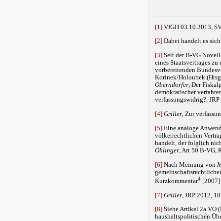
[1]
VfGH 03.10.2013, SV
[2]
Dabei handelt es sich 
[3]
Seit der B-VG Novell
eines Staatsvertrages zu
vorbereitenden Bundesve
Korinek/Holoubek (Hrsg),
Oberndorfer
, Der Fiska
demokratischer verfahre
verfassungswidrig?, JRP 
[4]
Griller
, Zur verfassu
[5]
Eine analoge Anwendun
völkerrechtlichen Vertra
handelt, der folglich ni
Öhlinger
, Art 50 B-VG, 
[6]
Nach Meinung von
M
gemeinschaftsrechtlichen
4
Kurzkommentar
[2007] 
[7]
Griller
, JRP 2012, 18
[8]
Siehe Artikel 2a VO (
haushaltspolitischen Üb