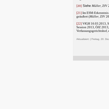
Siehe
Müller
, ZfV
[20]
[21]
Im ESM-Erkenntnis h
geäußert (
Müller
, ZfV 2
[22]
VfGH 16.03.2013, S
Session 2013, ÖJZ 2013,
Verfassungsgerichtshof, 
Aktualisiert: ( Freitag, 20. D