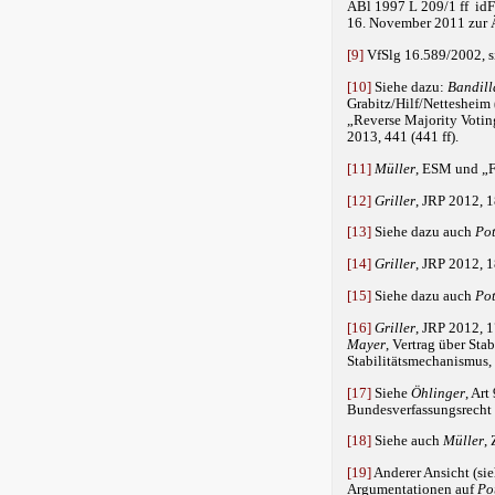
ABl 1997 L 209/1 ff idF
16. November 2011 zur Ä
[9]
VfSlg 16.589/2002, s
[10]
Siehe dazu:
Bandill
Grabitz/Hilf/Nettesheim 
„Reverse Majority Votin
2013, 441 (441 ff).
[11]
Müller
, ESM und „F
[12]
Griller
, JRP 2012, 1
[13]
Siehe dazu auch
Po
[14]
Griller
, JRP 2012, 1
[15]
Siehe dazu auch
Po
[16]
Griller
, JRP 2012, 1
Mayer
, Vertrag über St
Stabilitätsmechanismus,
[17]
Siehe
Öhlinger
, Ar
Bundesverfassungsrecht 
[18]
Siehe auch
Müller
,
[19]
Anderer Ansicht (si
Argumentationen auf
Po