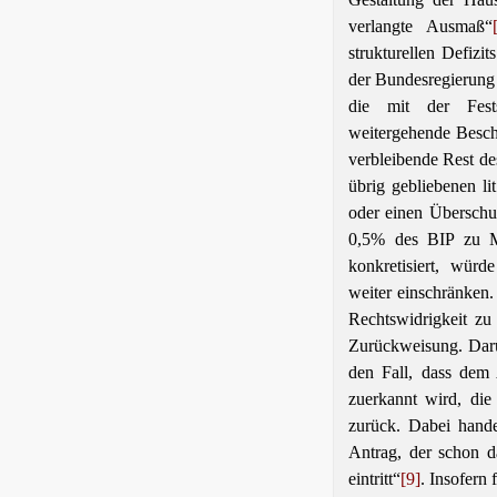
verlangte Ausmaß“
strukturellen Defiz
der Bundesregierung
die mit der Festst
weitergehende Beschr
verbleibende Rest d
übrig gebliebenen li
oder einen Überschus
0,5% des BIP zu Ma
konkretisiert, wür
weiter einschränken.
Rechtswidrigkeit z
Zurückweisung. Darüb
den Fall, dass de
zuerkannt wird, die
zurück. Dabei hande
Antrag, der schon d
eintritt“
[9]
. Insofern