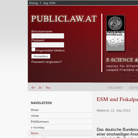
Freitag, 7. Aug 2026
Benutzername
Passwort
Angemeldet bleiben
Passwort vergessen?
DISCLAIMER
SUCHE
ESM und Fiskalpak
NAVIGATION
Home
Mittwoch, 12. Sep 2012
About
Publikationen
e-learning
Das deutsche Bundesver
News
einer einstweiligen An