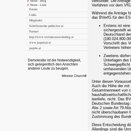
verkündet. Die Anträge 
News - Blog
Verfahren vor dem VfG
News - Liste
Forum
Während die Anträge hi
Links
das BVerfG für den ES
Mitglieder
Erstens ist eine
Schriftenreihe publiclaw.at
sichergestellt 
Partner
Deutschland de
http://www.verfahrensrechtsblog.at
(190.024.800.00
www.jusportal.at
Vorschrift des 
Vertreters höhe
jusjobs.at
Zweitens dürfen
Unterlagen des 
Demokratie ist die Notwendigkeit,
Schweigepflicht
sich gelegentlich den Ansichten
anderer Leute zu beugen.
umfassenden Un
entgegenstehen
Winston Churchill
Unter diesen Vorausse
Auch die Höhe der mi
Gesamtnennwert von ca
haushaltswirtschaftlic
leerliefe, nicht. Das 
Deutschen Bundestag a
Abs 2 sowie Art 79 Ab
nicht überschaubaren 
Zustimmung des Bunde
Diese Entscheidung dür
Allerdings sind die Um