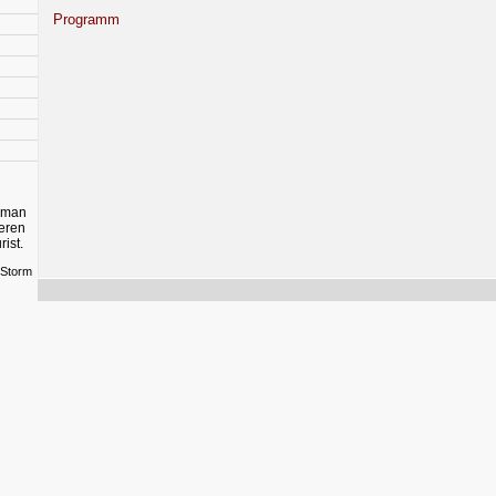
Programm
s man
eren
ist.
 Storm