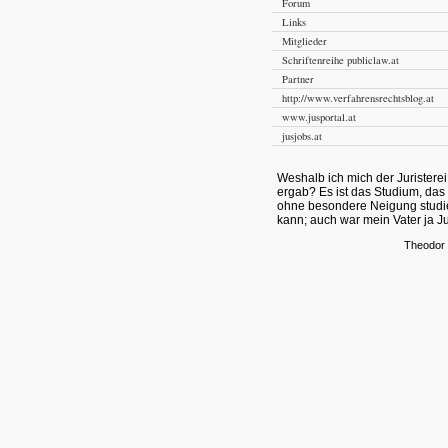
Forum
Links
Mitglieder
Schriftenreihe publiclaw.at
Partner
http://www.verfahrensrechtsblog.at
www.jusportal.at
jusjobs.at
Weshalb ich mich der Juristerei
ergab? Es ist das Studium, da
ohne besondere Neigung studi
kann; auch war mein Vater ja Jur
Theodor