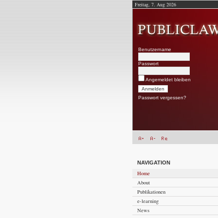
Freitag, 7. Aug 2026
Benutzername
Passwort
Angemeldet bleiben
Passwort vergessen?
NAVIGATION
Home
About
Publikationen
e-learning
News