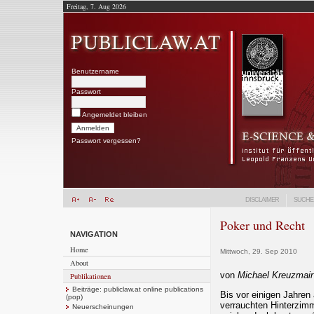
Freitag, 7. Aug 2026
Benutzername
Passwort
Angemeldet bleiben
Passwort vergessen?
DISCLAIMER
SUCHE
Poker und Recht
NAVIGATION
Home
Mittwoch, 29. Sep 2010
About
von
Michael Kreuzmair
Publikationen
Beiträge: publiclaw.at online publications
Bis vor einigen Jahren
(pop)
verrauchten Hinterzim
Neuerscheinungen