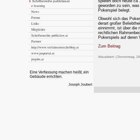
spielen doch heute ca 
Schriftenreihe publiclaw.at
geworden zu sein, was 
e-learning
Pokerspiel belegt.
News
Forum
Obwohl sich das Pokers
derart großer Beliebthei
Links
einnimmt, ist über die 
Mitglieder
rechtlichen Rahmenbed
Schriftenreihe publiclaw.at
Pokerspiels auf deren 
Partner
Zum Beitrag
http://www.verfahrensrechtsblog.at
www.jusportal.at
Aktualisiert: ( Donnerstag, 2
jusjobs.at
Eine Verfassung machen heißt, ein
Gebäude errichten.
Joseph Joubert