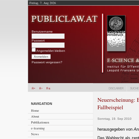
Freitag, 7. Aug 2026
Benutzername
Passwort
Angemeldet bleiben
Passwort vergessen?
DISCLAIMER
SUCHE
Neuerscheinung: 
NAVIGATION
Fallbeispiel
Home
About
Sonntag, 19. Sep 2010
Publikationen
e-learning
herausgegeben von
An
News
Das Wahlrecht als zent