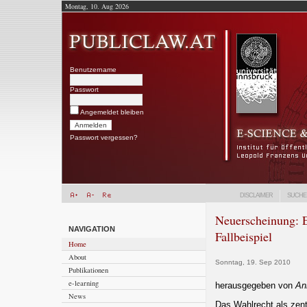
Montag, 10. Aug 2026
Benutzername
Passwort
Angemeldet bleiben
Passwort vergessen?
DISCLAIMER
SUCHE
Neuerscheinung: 
NAVIGATION
Fallbeispiel
Home
About
Sonntag, 19. Sep 2010
Publikationen
e-learning
herausgegeben von
An
News
Das Wahlrecht als zent