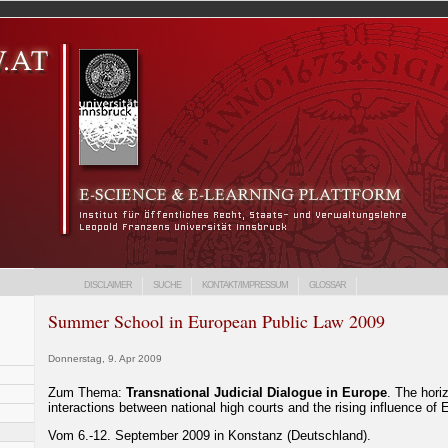
DISCLAIMER
SUCHE
KONTAKT/IMPRESSUM
GLOSSAR
Summer School in European Public Law 2009
Donnerstag, 9. Apr 2009
Zum Thema:
Transnational Judicial Dialogue in Europe
. The hori
interactions between national high courts and the rising influence of
Vom 6.-12. September 2009 in Konstanz (Deutschland).