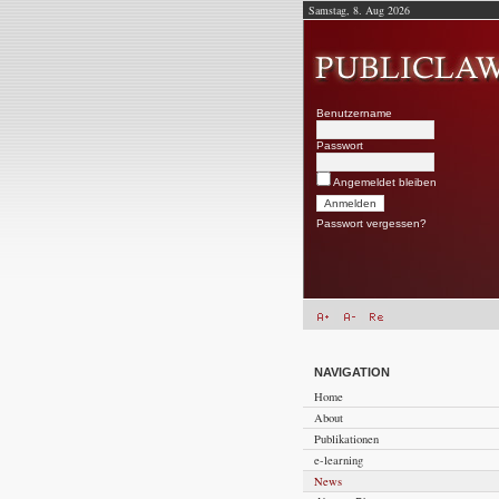
Samstag, 8. Aug 2026
Benutzername
Passwort
Angemeldet bleiben
Passwort vergessen?
NAVIGATION
Home
About
Publikationen
e-learning
News