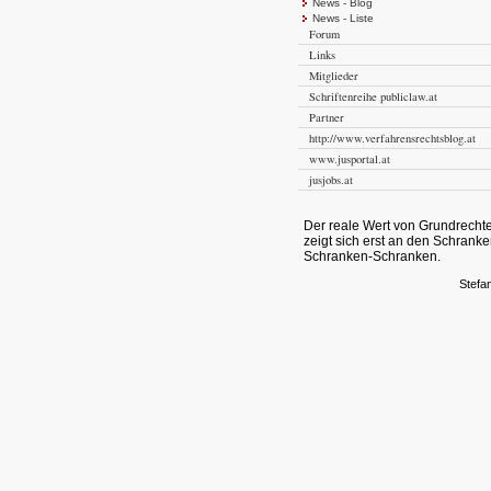
News - Blog
News - Liste
Forum
Links
Mitglieder
Schriftenreihe publiclaw.at
Partner
http://www.verfahrensrechtsblog.at
www.jusportal.at
jusjobs.at
Der reale Wert von Grundrecht
zeigt sich erst an den Schrank
Schranken-Schranken.
Stefan