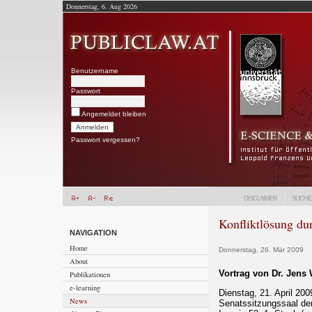
Donnerstag, 6. Aug 2026
Benutzername
Passwort
Angemeldet bleiben
Passwort vergessen?
DISCLAIMER
SUCHE
Konfliktlösung du
NAVIGATION
Home
Donnerstag, 26. Mär 2009
About
Vortrag von Dr. Jens
Publikationen
e-learning
Dienstag, 21. April 200
News
Senatssitzungssaal der