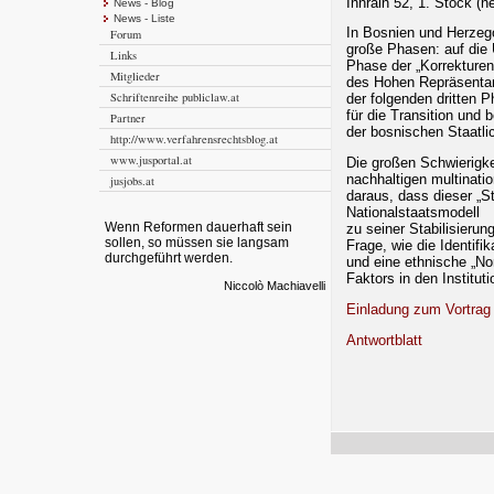
Innrain 52, 1. Stock (n
News - Blog
News - Liste
In Bosnien und Herzego
Forum
große Phasen: auf die
Links
Phase der „Korrekture
Mitglieder
des Hohen Repräsentant
Schriftenreihe publiclaw.at
der folgenden dritten 
für die Transition und
Partner
der bosnischen Staatlic
http://www.verfahrensrechtsblog.at
www.jusportal.at
Die großen Schwierigk
nachhaltigen multinati
jusjobs.at
daraus, dass dieser „St
Nationalstaatsmodell
Wenn Reformen dauerhaft sein
zu seiner Stabilisierun
sollen, so müssen sie langsam
Frage, wie die Identif
durchgeführt werden.
und eine ethnische „N
Faktors in den Institut
Niccolò Machiavelli
Einladung zum Vortrag
Antwortblatt