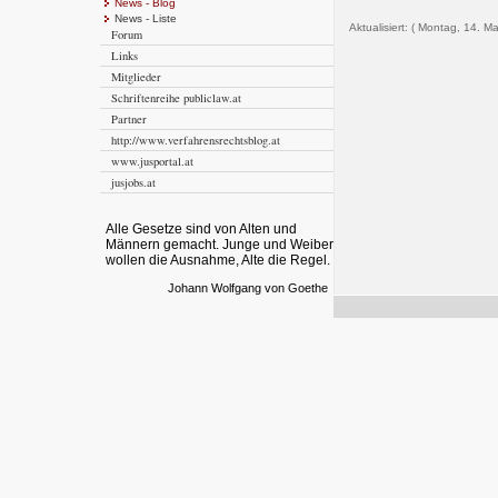
News - Blog
News - Liste
Aktualisiert: ( Montag, 14. M
Forum
Links
Mitglieder
Schriftenreihe publiclaw.at
Partner
http://www.verfahrensrechtsblog.at
www.jusportal.at
jusjobs.at
Alle Gesetze sind von Alten und
Männern gemacht. Junge und Weiber
wollen die Ausnahme, Alte die Regel.
Johann Wolfgang von Goethe