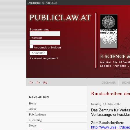
Donnerstag, 6. Aug 2026
Benutzername
Passwort
Angemeldet bleiben
Passwort vergessen?
DISCLAIMER
SUCHE
Rundschreiben der
NAVIGATION
Home
Montag, 14. Mai 2007
About
Das Zentrum für Verfas
Publikationen
Verfassungs-entwicklu
e-learning
Zum Rundschreiben:
News
http://www.unisi.it/dip