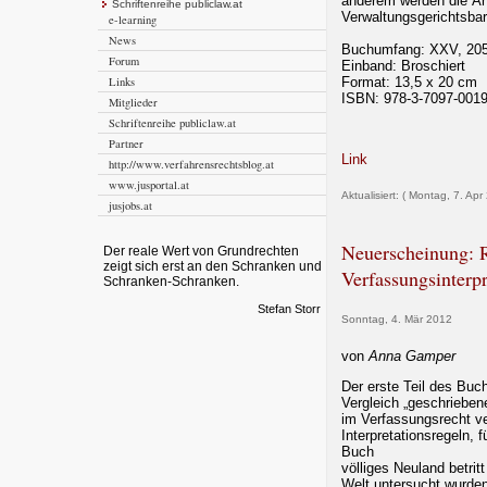
anderem werden die Än
Schriftenreihe publiclaw.at
Verwaltungsgerichtsbar
e-learning
News
Buchumfang: XXV, 205
Forum
Einband: Broschiert
Links
Format: 13,5 x 20 cm
ISBN: 978-3-7097-0019
Mitglieder
Schriftenreihe publiclaw.at
Partner
Link
http://www.verfahrensrechtsblog.at
www.jusportal.at
Aktualisiert: ( Montag, 7. Apr
jusjobs.at
Neuerscheinung: 
Der reale Wert von Grundrechten
zeigt sich erst an den Schranken und
Verfassungsinterpr
Schranken-Schranken.
Stefan Storr
Sonntag, 4. Mär 2012
von
Anna Gamper
Der erste Teil des Buc
Vergleich „geschrieben
im Verfassungsrecht ve
Interpretationsregeln, 
Buch
völliges Neuland betrit
Welt untersucht wurden