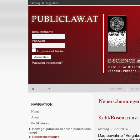
Samstag, 8. Aug 2026
Benutzername
Passwort
Angemeldet bleiben
Passwort vergessen?
DISCLAIMER
SUCHE
Neuerscheinunge
NAVIGATION
Home
Kahl/Rosenkranz: 
About
Publikationen
Beiträge: publiclaw.at online publications
Montag, 7. Apr 2014
(pop)
Das bewährte "Vergaber
Neuerscheinungen