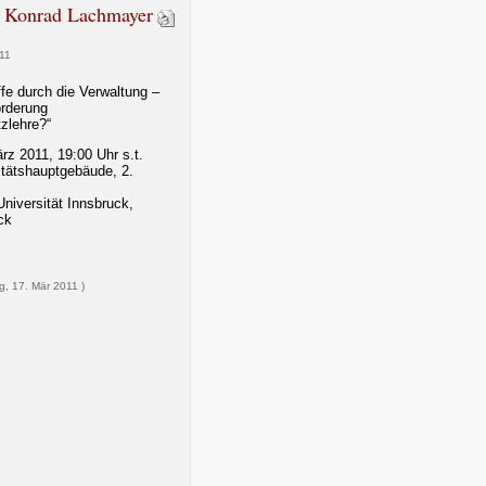
. Konrad Lachmayer
11
ffe durch die Verwaltung –
orderung
zlehre?“
rz 2011, 19:00 Uhr s.t.
itätshauptgebäude, 2.
niversität Innsbruck,
ck
ag, 17. Mär 2011 )