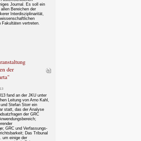
ges Journal. Es soll ein
 allen Bereichen der
rer Interdisziplinarität,
 wissenschaftlichen
 Fakultäten vertreten.
ranstaltung
en der
rta"
013
13 fand an der JKU unter
chen Leitung von Arno Kahl,
und Stefan Storr ein
r statt, das der Analyse
ndsatzfragen der GRC
Anwendungsbereich;
erender
ge; GRC und Verfassungs-
ichtsbarkeit; Das Tribunal
. um einige der