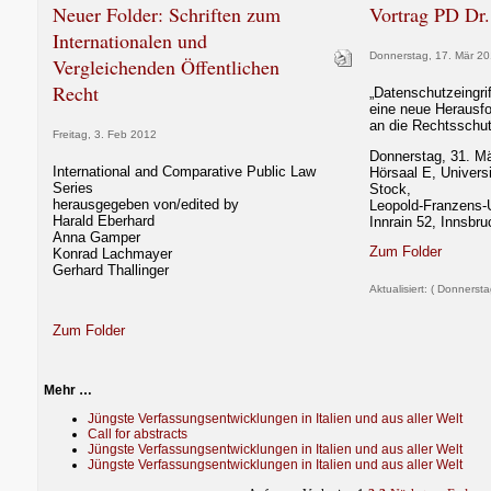
Neuer Folder: Schriften zum
Vortrag PD Dr
Internationalen und
Donnerstag, 17. Mär 20
Vergleichenden Öffentlichen
Recht
„Datenschutzeingri
eine neue Herausf
an die Rechtsschut
Freitag, 3. Feb 2012
Donnerstag, 31. Mä
International and Comparative Public Law
Hörsaal E, Univers
Series
Stock,
herausgegeben von/edited by
Leopold-Franzens-U
Harald Eberhard
Innrain 52, Innsbru
Anna Gamper
Zum Folder
Konrad Lachmayer
Gerhard Thallinger
Aktualisiert: ( Donnerst
Zum Folder
Mehr …
Jüngste Verfassungsentwicklungen in Italien und aus aller Welt
Call for abstracts
Jüngste Verfassungsentwicklungen in Italien und aus aller Welt
Jüngste Verfassungsentwicklungen in Italien und aus aller Welt