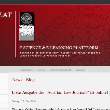
DISCLAIMER
SUCHE
KONTAKT/IMPRESSUM
GLOSSAR
News - Blog
Erste Ausgabe des "Austrian Law Journals" ist online!
Freitag, 12. Dez 2014
Die neue Online-Fachzeitschrift Austrian Law Journal (ALJ) ist ein vo