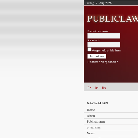
Freitag, 7. Aug 2026
Benutzername
Passwort
Angemeldet bleiben
Passwort vergessen?
NAVIGATION
Home
About
Publikationen
e-learning
News