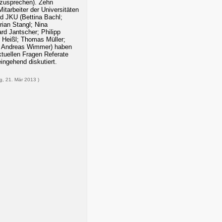
zusprechen). Zehn
itarbeiter der Universitäten
d JKU (Bettina Bachl;
rian Stangl; Nina
rd Jantscher; Philipp
 Heißl; Thomas Müller;
; Andreas Wimmer) haben
ktuellen Fragen Referate
ingehend diskutiert.
ag, 21. Mär 2013 )