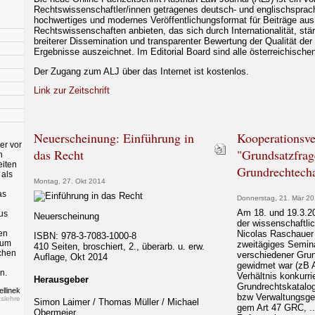
Rechtswissenschaftler/innen getragenes deutsch- und englischsprachi
hochwertiges und modernes Veröffentlichungsformat für Beiträge aus
Rechtswissenschaften anbieten, das sich durch Internationalität, stärke
breiterer Dissemination und transparenter Bewertung der Qualität der
Ergebnisse auszeichnet. Im Editorial Board sind alle österreichischen
Der Zugang zum ALJ über das Internet ist kostenlos.
Link zur Zeitschrift
Neuerscheinung: Einführung in
Kooperationsve
er vor
das Recht
"Grundsatzfrag
n
eiten
Grundrechtecha
 als
Montag, 27. Okt 2014
as
Donnerstag, 21. Mär 2
Am 18. und 19.3.20
aus
Neuerscheinung
der wissenschaftli
en
Nicolas Raschauer 
ISBN: 978-3-7083-1000-8
rum
zweitägiges Semina
410 Seiten, broschiert, 2., überarb. u. erw.
schen
verschiedener Gru
Auflage, Okt 2014
gewidmet war (zB 
n.
Verhältnis konkurri
Herausgeber
Grundrechtskatalo
llinek
bzw Verwaltungsger
slehre
Simon Laimer / Thomas Müller / Michael
gem Art 47 GRC, ..
Obermeier