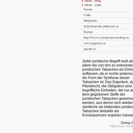
News - Blog
News - Liste
Forum
Links
Mitglieder
Schriftenreihe publiclaw.at
Partner
http://www.verfahrensrechtsblog.at
www.jusportal.at
jusjobs.at
Jeder juristische Begriff muß ab
allem die von ihm zu ordnende
juristischen Tatsachen als Einh
auffassen, da er nichts anderes
die Form der Synthese dieser
Tatsachen ist. Das Eigentum, d
Pfandrecht, die Obligation sind
begriffliche Einheiten, die nur 
dem gegebenen Stoffe der
juristischen Tatsachen gewonn
werden, aus denen sich wiede
sämtliche sie bildenden juristi
Tatsachen deduktiv als
Konsequenzen ergeben müsse
Georg Je
Allgemeine Staat