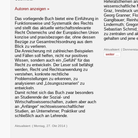
Referatsthemen an
wissenschaftliche M
Autoren anzeigen »
Graz, Innsbruck un
Georg Granner; Flo
Das vorliegende Buch bietet eine Einführung in
Ganglbauer; Reinha
Funktionsweise und Systematik des Rechts
Lindermuth; Gregor
und stellt das aktuelle wirtschaftsrelevante
Sebastian Schmid
Recht Österreichs und der Europäischen Union
zu zentralen und a
konzise und praxisbezogen dar, ohne dessen
gehalten und jene e
Bezüge zur Gesamtrechtsordnung aus dem
Blick zu verlieren.
Aktualisiert: ( Donnerst
Die Anreicherung mit zahlreichen Beispielen
weiter …
und Fällen soll helfen, nicht nur positives
Wissen, sondern auch ein „Gefühl“ für das
Recht zu entwickeln. Der Leser soll befähigt
werden, Recht und Rechtsanwendung zu
verstehen, konkrete rechtliche
Problemstellungen zu erkennen, zu
analysieren und „Lösungsszenarien“ zu
entwickeln.
Damit richtet sich das Buch zwar besonders
an Studierende der Sozial- und
Wirtschaftswissenschaften, zudem aber auch
an „Anfänger“ rechtswissenschaftlicher
Studien, an Unternehmer, Praktiker und
schließlich auch an Lehrende.
Aktualisiert: ( Montag, 27. Okt 2014 )