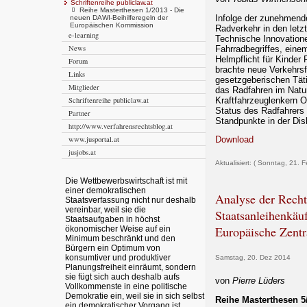
Schriftenreihe publiclaw.at
Reihe Masterthesen 1/2013 - Die
Infolge der zunehmende
neuen DAWI-Beihilferegeln der
Europäischen Kommission
Radverkehr in den let
e-learning
Technische Innovatione
News
Fahrradbegriffes, eine
Helmpflicht für Kinder
Forum
brachte neue Verkehrsf
Links
gesetzgeberischen Täti
Mitglieder
das Radfahren im Natur
Kraftfahrzeuglenkern Op
Schriftenreihe publiclaw.at
Status des Radfahrers 
Partner
Standpunkte in der Dis
http://www.verfahrensrechtsblog.at
www.jusportal.at
Download
jusjobs.at
Aktualisiert: ( Sonntag, 21. 
Die Wettbewerbswirtschaft ist mit
einer demokratischen
Analyse der Rech
Staatsverfassung nicht nur deshalb
vereinbar, weil sie die
Staatsanleihenkäu
Staatsaufgaben in höchst
Europäische Zentr
ökonomischer Weise auf ein
Minimum beschränkt und den
Bürgern ein Optimum von
konsumtiver und produktiver
Samstag, 20. Dez 2014
Planungsfreiheit einräumt, sondern
sie fügt sich auch deshalb aufs
von
Pierre Lüders
Vollkommenste in eine politische
Demokratie ein, weil sie in sich selbst
Reihe Masterthesen 5
ein demokratischer Vorgang ist.