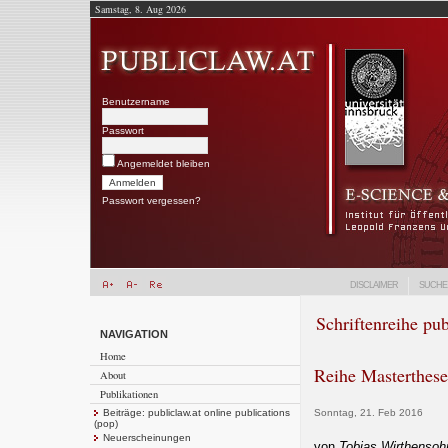
Samstag, 8. Aug 2026
Benutzername
Passwort
Angemeldet bleiben
Passwort vergessen?
DISCLAIMER
SUCHE
Schriftenreihe pub
NAVIGATION
Home
Reihe Masterthese
About
Publikationen
Beiträge: publiclaw.at online publications
Sonntag, 21. Feb 2016
(pop)
Neuerscheinungen
von
Tobias Wirthensoh