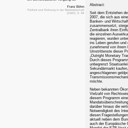
Abstract:
Franz Böhm
Freiheit und Ordnung in der Marktwirtschaft
Seit dem Entstehen der
(1980), S. 89
2007, die sich aus ein
Banken- und Wirtschaf
zusammensetzt, steige
Zentralbank ihren Einf
die einzelnen Auswirku
reagieren, wurden unt
ins Leben gerufen und
zunehmend von ihrem b
Umstrittenste dieser P
„Outright Monetary Tra
Durch dieses Program
unbegrenzt Staatsanle
Sekundärmarkt kaufen
angeschlagenen geldpo
Transmissionsmechani
möchte.
Neben bekannten Ökon
Vielzahl von Rechtswis
diesem Programm eine
Mandatsüberschreitung
darüber hinaus die wirt
Notwendigkeit des Inte
diesen Fragestellungen
aktuell neben dem Bun
auch der Europäische 
Mandat der EZB lässt s