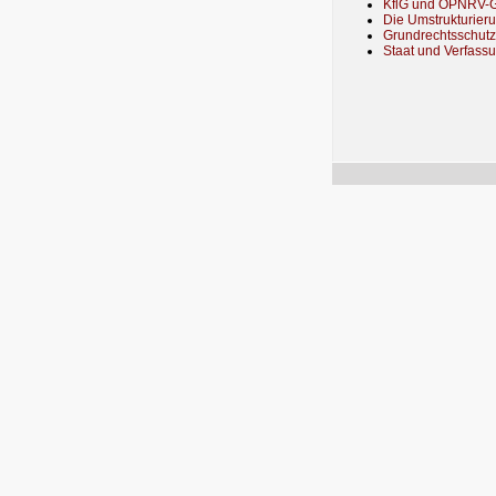
KflG und ÖPNRV-G
Die Umstrukturier
Grundrechtsschutz
Staat und Verfass