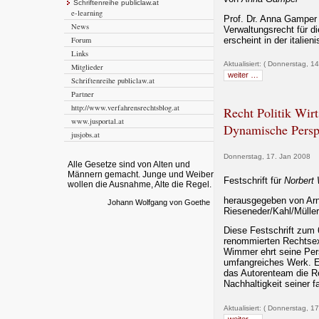
Schriftenreihe publiclaw.at
e-learning
Prof. Dr. Anna Gamper 
News
Verwaltungsrecht für di
erscheint in der italien
Forum
Links
Aktualisiert: ( Donnerstag, 1
Mitglieder
weiter …
Schriftenreihe publiclaw.at
Partner
http://www.verfahrensrechtsblog.at
Recht Politik Wirt
www.jusportal.at
Dynamische Persp
jusjobs.at
Donnerstag, 17. Jan 2008
Alle Gesetze sind von Alten und
Männern gemacht. Junge und Weiber
Festschrift für
Norbert
wollen die Ausnahme, Alte die Regel.
herausgegeben von Ar
Johann Wolfgang von Goethe
Rieseneder/Kahl/Müller
Diese Festschrift zum 
renommierten Rechtsex
Wimmer ehrt seine Per
umfangreiches Werk. Ei
das Autorenteam die R
Nachhaltigkeit seiner 
Aktualisiert: ( Donnerstag, 1