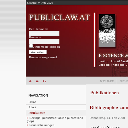
Sonntag, 9. Aug 2026
Benutzername
Passwort
Angemeldet bleiben
Passwort vergessen?
DISCLAIMER
SUCHE
Publikationen
NAVIGATION
Home
Bibliographie zum
About
Publikationen
Beiträge: publiclaw.at online publications
Donnerstag, 14. Feb 2008
(pop)
Neuerscheinungen
von
Anna Gamper